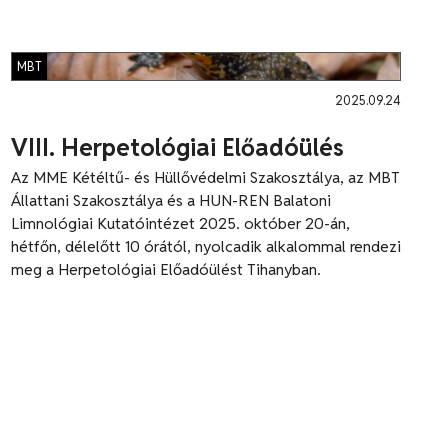
MBT
2025.09.24
VIII. Herpetológiai Előadóülés
Az MME Kétéltű- és Hüllővédelmi Szakosztálya, az MBT
Állattani Szakosztálya és a HUN-REN Balatoni
Limnológiai Kutatóintézet 2025. október 20-án,
hétfőn, délelőtt 10 órától, nyolcadik alkalommal rendezi
meg a Herpetológiai Előadóülést Tihanyban.