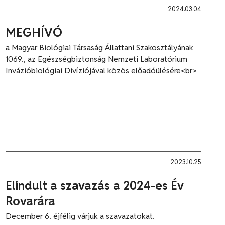
2024.03.04
MEGHÍVÓ
a Magyar Biológiai Társaság Állattani Szakosztályának
1069., az Egészségbiztonság Nemzeti Laboratórium
Invázióbiológiai Divíziójával közös előadóülésére<br>
2023.10.25
Elindult a szavazás a 2024-es Év
Rovarára
December 6. éjfélig várjuk a szavazatokat.