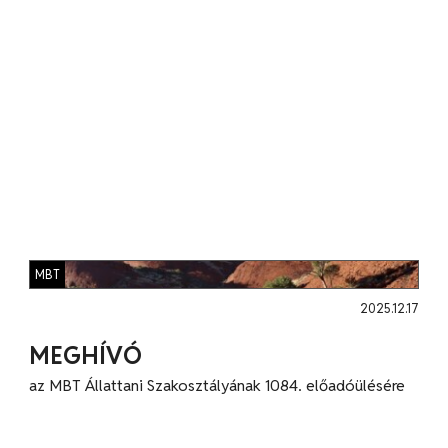
MBT
2025.12.17
MEGHÍVÓ
az MBT Állattani Szakosztályának 1084. előadóülésére