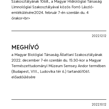
Szakosztályának 1068., a Magyar Hidrológiai Társaság
Limnológiai Szakosztályával közös Forró László-
emlékülésére2024. február 7-én szerdán du. 4
órakor<br>
2022.12.12
MEGHÍVÓ
a Magyar Biológiai Társaság Állattani Szakosztályának
2022. december 7-én szerdán du. 15:30-kor a Magyar
Természettudományi Múzeum Semsey Andor termében
(Budapest, VIII., Ludovika tér 6.) tartandó1061.
előadóülésére
2022.10.12