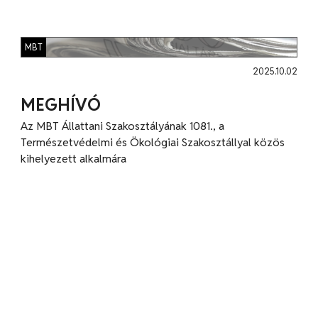
MBT
2025.10.02
MEGHÍVÓ
Az MBT Állattani Szakosztályának 1081., a
Természetvédelmi és Ökológiai Szakosztállyal közös
kihelyezett alkalmára