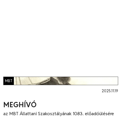
MBT
2025.11.19
MEGHÍVÓ
az MBT Állattani Szakosztályának 1083. előadóülésére