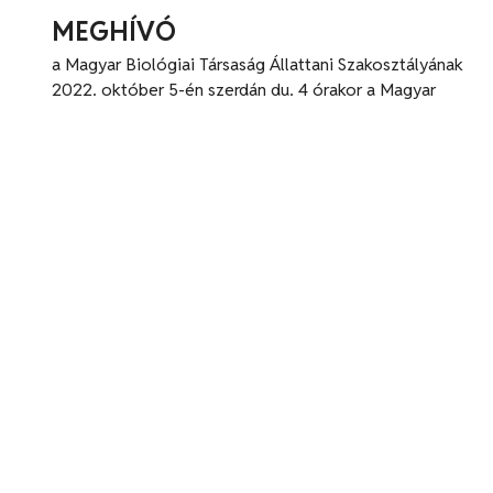
MEGHÍVÓ
a Magyar Biológiai Társaság Állattani Szakosztályának
2022. október 5-én szerdán du. 4 órakor a Magyar
Természettudományi Múzeum Semsey Andor termében
(Budapest, VIII., Ludovika tér 6.) tartandó1059.
előadóülésére
MBT
2021.11.26
MEGHÍVÓ
az MRT 883. és az MBT Állattani Szakosztályának 1056.
közös előadóülésére