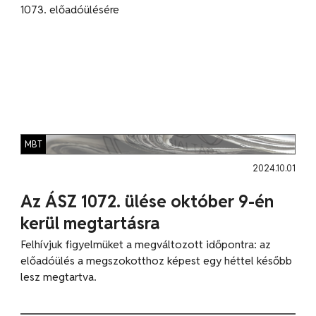
1073. előadóülésére
MBT
2024.10.01
Az ÁSZ 1072. ülése október 9-én
kerül megtartásra
Felhívjuk figyelmüket a megváltozott időpontra: az
előadóülés a megszokotthoz képest egy héttel később
lesz megtartva.