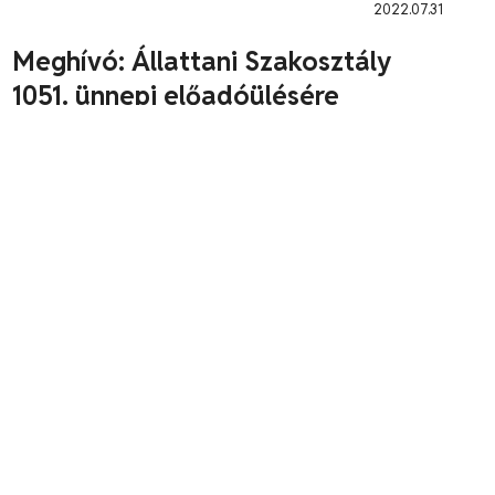
2022.07.31
Meghívó: Állattani Szakosztály
1051. ünnepi előadóülésére
Meghívó a Magyar Biológiai Társaság Állattani
Szakosztályának1051. ünnepi előadóülésére2019. május
8-án szerdán du. 4 órakora Magyar Természettudományi
Múzeum Semsey Andor termébe
MBT
2021.11.07
MEGHÍVÓ
a Magyar Rovartani Társaság 882.és a Magyar Biológiai
Társaság Állattani Szakosztályának 1055.közös
előadóülésére