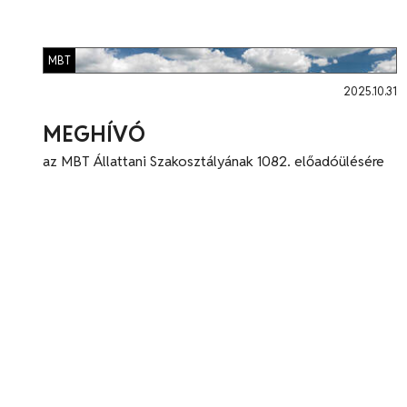
MBT
2025.10.31
MEGHÍVÓ
az MBT Állattani Szakosztályának 1082. előadóülésére