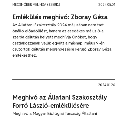
MECSNÓBER MELINDA (SZERK.)
2024.05.01
Emlékülés meghívó: Zboray Géza
Az Állattani Szakosztály 2024 májusában nem tart
önálló előadóülést, hanem az esedékes május 8-a
szerda délután helyett meghívja Önöket, hogy
csatlakozzanak velük együtt a másnap, május 9-én
csütörtök délután megrendezésre kerülő Zboray Géza
emlékesthez.
2024.01.26
Meghívó az Állatani Szakosztály
Forró László-emlékülésére
Meghívó a Magyar Biológiai Társaság Állattani