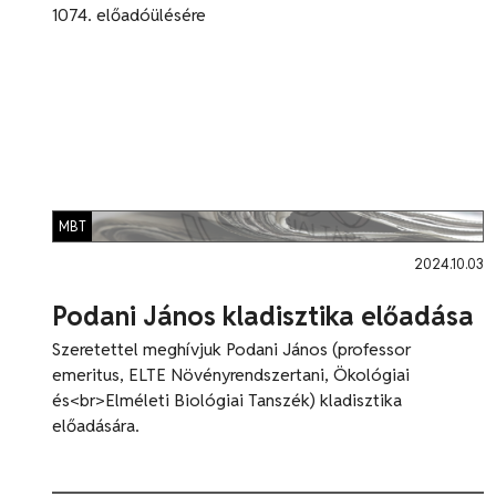
1074. előadóülésére
MBT
2024.10.03
Podani János kladisztika előadása
Szeretettel meghívjuk Podani János (professor
emeritus, ELTE Növényrendszertani, Ökológiai
és<br>Elméleti Biológiai Tanszék) kladisztika
előadására.