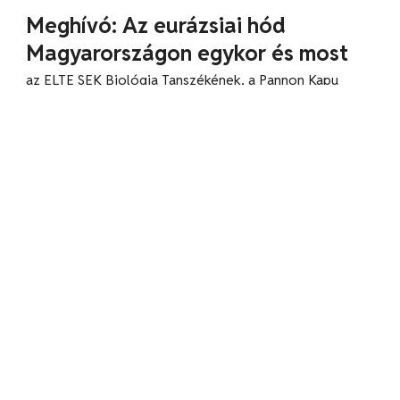
Meghívó: Az eurázsiai hód
Magyarországon egykor és most
az ELTE SEK Biológia Tanszékének, a Pannon Kapu
Kulturális Egyesületnek és a Magyar Biológiai Társaság
Állattani Szakosztályának 1058.közös előadóülésére
MBT
2021.11.07
MEGHÍVÓ
a Magyar Rovartani Társaság 882.és a Magyar Biológiai
Társaság Állattani Szakosztályának 1055.közös
előadóülésére