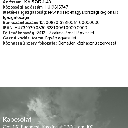
Adószám:
19815747-1-43
Közösségi adószám:
HU19815747
Illetékes igazgatóság:
NAV Közép-magyarországi Regionális
Igazgatósága
Bankszámlaszám:
10200830-32310061-00000000
IBAN:
HU73 1020 0830 3231 0061 0000 0000
Fő tevékenység:
9412 – Szakmai érdekképviselet
Gazdálkodási forma:
Egyéb egyesület
Közhasznú szerv fokozata:
Kiemelten közhasznú szervezet
Kapcsolat
Cím: 1113 Budapest, Karolina út 29/A 1. em. 102.