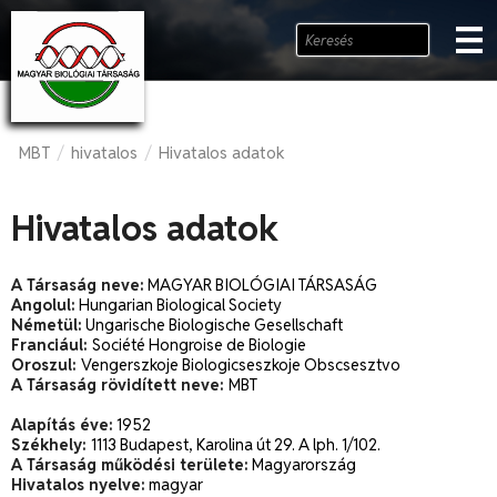
MBT
hivatalos
Hivatalos adatok
/
/
Hivatalos adatok
A Társaság neve:
MAGYAR BIOLÓGIAI TÁRSASÁG
Angolul:
Hungarian Biological Society
Németül:
Ungarische Biologische Gesellschaft
Franciául:
Société Hongroise de Biologie
Oroszul:
Vengerszkoje Biologicseszkoje Obscsesztvo
A Társaság rövidített neve:
MBT
Alapítás éve:
1952
Székhely:
1113 Budapest, Karolina út 29. A lph. 1/102.
A Társaság működési területe:
Magyarország
Hivatalos nyelve:
magyar