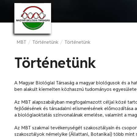
MBT
/
Történetünk
/
Történetünk
Történetünk
A Magyar Biológiai Társaság a magyar biológusok és a h
ben alakult kiemelten közhasznú tudományos egyesülete.
Az MBT alapszabályban megfogalmazott céljai közé tarto
fejlődésének és társadalmi elismerésének előmozdítása a
a biológiaoktatás színvonalának emelése, valamint a mag
Az MBT szakmai tevékenységét szakosztályain és csoportj
szakosztályok némelyike (Állattani, Botanikai) több mint 