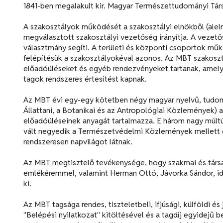
1841-ben megalakult kir. Magyar Természettudományi Társ
A szakosztályok működését a szakosztályi elnökből (aleln
megválasztott szakosztályi vezetőség irányítja. A vezető
választmány segíti. A területi és központi csoportok műk
felépítésük a szakosztályokéval azonos. Az MBT szakosztá
előadóüléseket és egyéb rendezvényeket tartanak, amelyr
tagok rendszeres értesítést kapnak.
Az MBT évi egy-egy kötetben négy magyar nyelvű, tudomá
Állattani, a Botanikai és az Antropológiai Közlemények) a
előadóüléseinek anyagát tartalmazza. E három nagy múltú 
vált negyedik a Természetvédelmi Közlemények mellett 
rendszeresen napvilágot látnak.
Az MBT megtisztelő tevékenysége, hogy szakmai és társa
emlékéremmel, valamint Herman Ottó, Jávorka Sándor, id. 
ki.
Az MBT tagsága rendes, tiszteletbeli, ifjúsági, külföldi 
"Belépési nyilatkozat" kitöltésével és a tagdíj egyidejű b