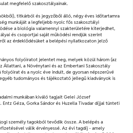
ulat megfelelő szakosztályainak.
ökből), titkárból és jegyzőből álló, négy éves időtartamra
ség munkáját a legfeljebb nyolc fős szakosztályi
ödése a biológia valamennyi szakterületére kiterjedhet,
lyai és csoportjai saját működési rendjük szerint
ől az érdeklődésüket a belépési nyilatkozaton jelző
nyos folyóiratot jelentet meg, melyek közül három (az
z Állattani, a Növénytani és az Embertani Szakosztály
folyóirat és a nyolc éve indult, de gyorsan népszerűvé
egyéb tudományos és tájékoztató jellegű kiadványok is
dalmi munkában kiváló tagjait Gelei József
Entz Géza, Gorka Sándor és Huzella Tivadar díjjal tünteti
és jogi személy tagokból tevődik össze. A belépés a
efizetésével válik érvényessé. Az évi tagdíj - amely