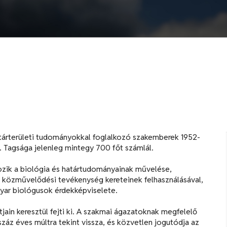
atárterületi tudományokkal foglalkozó szakemberek 1952-
 Tagsága jelenleg mintegy 700 főt számlál.
zik a biológia és határtudományainak művelése,
 közművelődési tevékenység kereteinek felhasználásával,
yar biológusok érdekképviselete.
ain keresztül fejti ki. A szakmai ágazatoknak megfelelő
száz éves múltra tekint vissza, és közvetlen jogutódja az