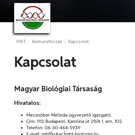
MBT
/
Bemutatkozás
/
Kapcsolat
Kapcsolat
Magyar Biológiai Társaság
Hivatalos:
Mecsnóber Melinda ügyvezető igazgató
Cím: 1113 Budapest, Karolina út 29/A 1. em. 102.
Telefon: 06-30-464-5939
E-mail: mbt[kukac]mbt-biologia.hu