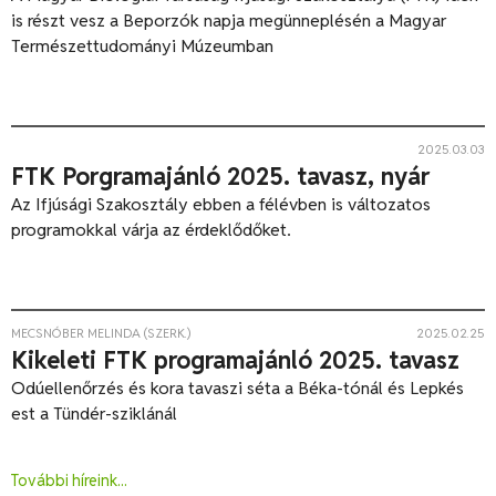
is részt vesz a Beporzók napja megünneplésén a Magyar
Természettudományi Múzeumban
2025.03.03
FTK Porgramajánló 2025. tavasz, nyár
Az Ifjúsági Szakosztály ebben a félévben is változatos
programokkal várja az érdeklődőket.
MECSNÓBER MELINDA (SZERK.)
2025.02.25
Kikeleti FTK programajánló 2025. tavasz
Odúellenőrzés és kora tavaszi séta a Béka-tónál és Lepkés
est a Tündér-sziklánál
További híreink...