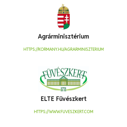
Agrárminisztérium
HTTPS://KORMANY.HU/AGRARMINISZTERIUM
ELTE Füvészkert
HTTPS://WWW.FUVESZKERT.COM