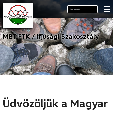
MBT-FTK / Ifjúsági Szakosztály
Üdvözöljük a Magyar