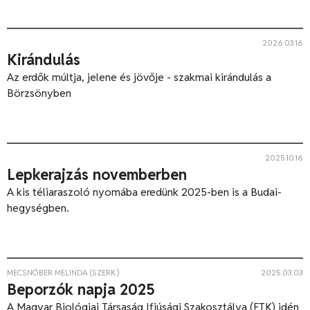
2026.03.16
Kirándulás
Az erdők múltja, jelene és jövője - szakmai kirándulás a
Börzsönyben
2025.10.16
Lepkerajzás novemberben
A kis téliaraszoló nyomába eredünk 2025-ben is a Budai-
hegységben.
MECSNÓBER MELINDA (SZERK.)
2025.03.03
Beporzók napja 2025
A Magyar Biológiai Társaság Ifjúsági Szakosztálya (FTK) idén