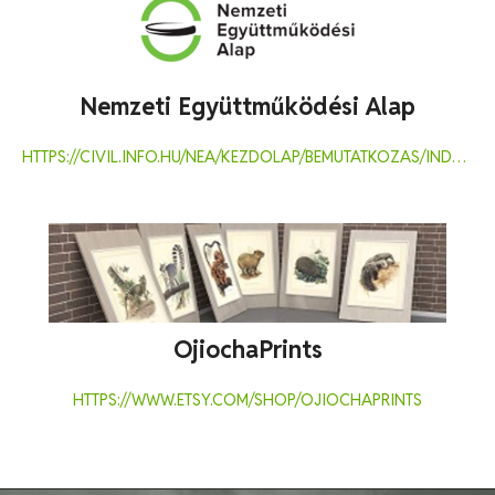
Nemzeti Együttműködési Alap
HTTPS://CIVIL.INFO.HU/NEA/KEZDOLAP/BEMUTATKOZAS/INDEX.HTML
OjiochaPrints
HTTPS://WWW.ETSY.COM/SHOP/OJIOCHAPRINTS