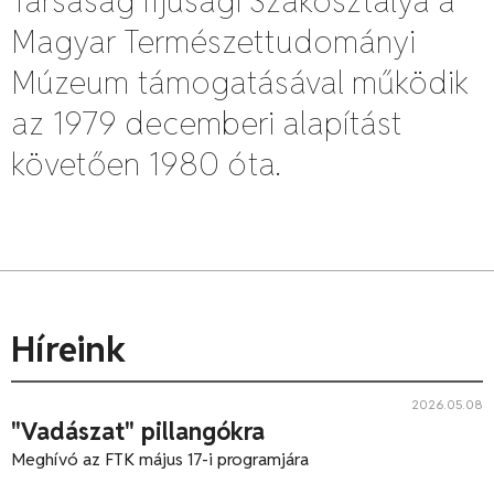
Társaság Ifjúsági Szakosztálya a
Magyar Természettudományi
Múzeum támogatásával működik
az 1979 decemberi alapítást
követően 1980 óta.
Híreink
2026.05.08
"Vadászat" pillangókra
Meghívó az FTK május 17-i programjára