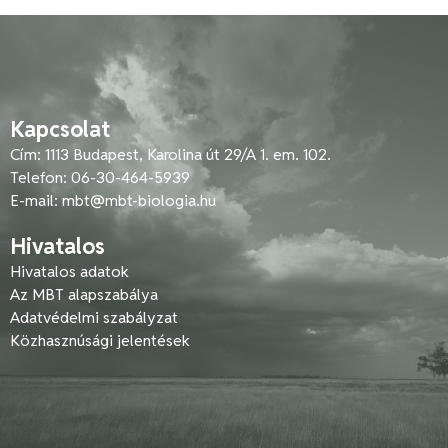
Kapcsolat
Cím: 1113 Budapest, Karolina út 29/A 1. em. 102.
Telefon: 06-30-464-5939
E-mail:
mbt@mbt-biologia.hu
Hivatalos
Hivatalos adatok
Az MBT alapszabálya
Adatvédelmi szabályzat
Közhasznúsági jelentések