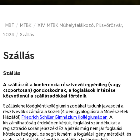
MBT
MTBK
XIV. MTBK Műhelytalálkozó, Pilisvörösvár,
/
/
2024
Szállás
/
Szállás
Szállás
A szállásról a konferencia résztvevői egyénileg (vagy
csoportosan) gondoskodnak, a foglalások intézése
közvetlenül a szállásadókkal történik.
Szálláslehetőségként kollégiumi szobákat tudunk javasolni a
résztvevők számára a közeli (4 perc gyaloglásra a Művészetek
Házától)
Friedrich Schiller Gimnázium Kollégiumában
. A
kiszámíthatóság érdekében kérjük, foglalási szándékukat a
regisztráció során jelezzék! Ez a jelzés még nem jár foglalási
kötelezettséggel, de segít felmérni a foglalási igény mértékét, és
csak a várható létszámot közvetítjük a kollégium felé.