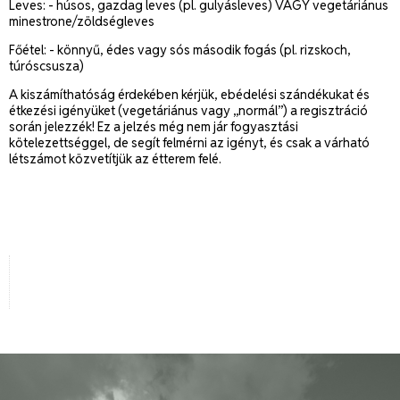
Leves: - húsos, gazdag leves (pl. gulyásleves) VAGY vegetáriánus
minestrone/zöldségleves
Főétel: - könnyű, édes vagy sós második fogás (pl. rizskoch,
túróscsusza)
A kiszámíthatóság érdekében kérjük, ebédelési szándékukat és
étkezési igényüket (vegetáriánus vagy „normál”) a regisztráció
során jelezzék! Ez a jelzés még nem jár fogyasztási
kötelezettséggel, de segít felmérni az igényt, és csak a várható
létszámot közvetítjük az étterem felé.