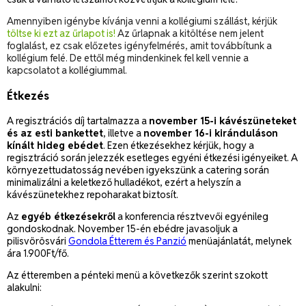
Amennyiben igénybe kívánja venni a kollégiumi szállást, kérjük
töltse ki ezt az űrlapot is!
Az űrlapnak a kitöltése nem jelent
foglalást, ez csak előzetes igényfelmérés, amit továbbítunk a
kollégium felé. De ettől még mindenkinek fel kell vennie a
kapcsolatot a kollégiummal.
Étkezés
A regisztrációs díj tartalmazza a
november 15-i kávészüneteket
és az esti bankettet
, illetve a
november 16-i kiránduláson
kínált hideg ebédet
. Ezen étkezésekhez kérjük, hogy a
regisztráció során jelezzék esetleges egyéni étkezési igényeiket. A
környezettudatosság nevében igyekszünk a catering során
minimalizálni a keletkező hulladékot, ezért a helyszín a
kávészünetekhez repoharakat biztosít.
Az
egyéb étkezésekről
a konferencia résztvevői egyénileg
gondoskodnak. November 15-én ebédre javasoljuk a
pilisvörösvári
Gondola Étterem és Panzió
menüajánlatát, melynek
ára 1.900Ft/fő.
Az étteremben a pénteki menü a következők szerint szokott
alakulni: