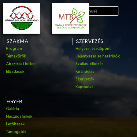
SZAKMA
SZERVEZÉS
Program
Helyszín és időpont
Témakörök
Jelentkezés és határidők
Absztrakt kötet
Szállás, étkezés
Előadások
Kirándulás
Szervezők
Kapcsolat
EGYÉB
Galéria
Hasznos linkek
Letöltések
Támogatók