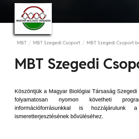
MBT
/
MBT Szegedi Csoport
/
MBT Szegedi Csoport b
MBT Szegedi Csop
Köszöntjük a Magyar Biológiai Társaság Szegedi
folyamatosan nyomon követheti progra
információforrásunkkal is hozzájárulunk a
ismeretterjesztésének bővüléséhez.