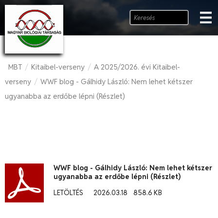
MBT
Kitaibel-verseny
A 2025/2026. évi Kitaibel-
/
/
verseny
WWF blog - Gálhidy László: Nem lehet kétszer
/
ugyanabba az erdőbe lépni (Részlet)
WWF blog - Gálhidy László: Nem lehet kétszer
ugyanabba az erdőbe lépni (Részlet)
LETÖLTÉS
2026.03.18
858.6 KB