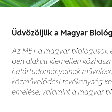
Üdvözöljük a Magyar Biológ
Az MBT a magyar biológusok é
ben alakult kiemelten közhas
határtudományainak művelése,
közművelődési tevékenység ker
emelése, valamint a magyar bi