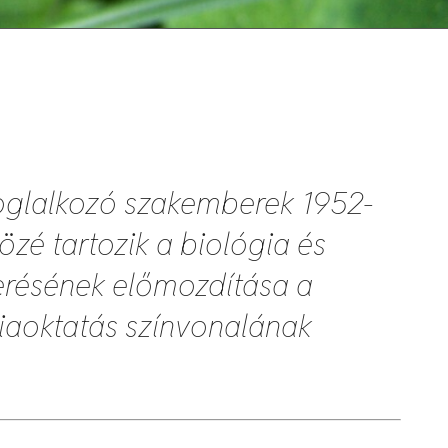
oglalkozó szakemberek 1952-
közé tartozik a biológia és
erésének előmozdítása a
giaoktatás színvonalának