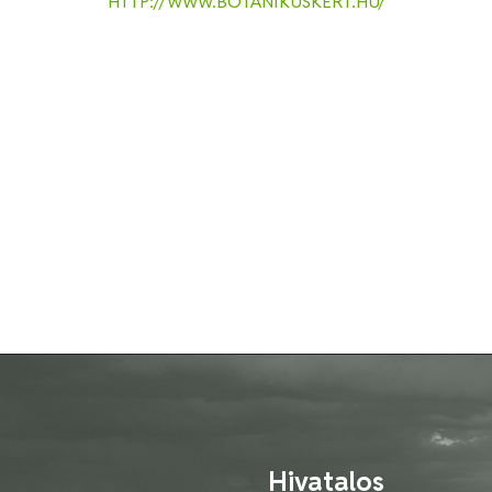
HTTP://WWW.BOTANIKUSKERT.HU/
Hivatalos