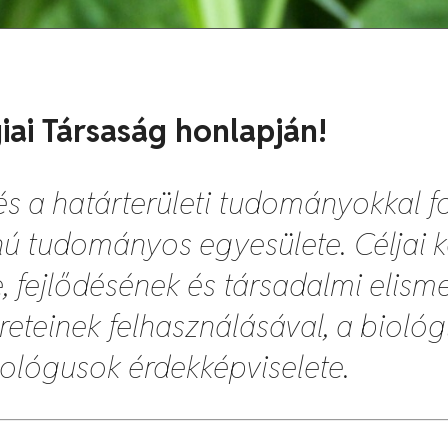
iai Társaság honlapján!
s a határterületi tudományokkal f
znú tudományos egyesülete.
Céljai 
 fejlődésének és társadalmi elism
eteinek felhasználásával, a bioló
ológusok érdekképviselete.