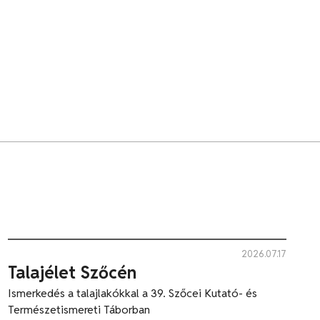
2026.07.17
Talajélet Szőcén
Ismerkedés a talajlakókkal a 39. Szőcei Kutató- és
Természetismereti Táborban